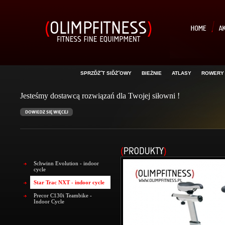
SPRZĎŻ˝T SIĎŻ˝OWY
BIEŻNIE
ATLASY
ROWERY
Jesteśmy dostawcą rozwiązań dla Twojej siłowni !
Schwinn Evolution - indoor
cycle
Star Trac NXT - indoor cycle
Precor C130i Teambike -
Indoor Cycle