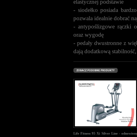
elastycznej podstawie
- siodełko posiada bardz
pozwala idealnie dobrać n
- antypoślizgowe rączki 
oraz wygodę
- pedały dwustronne z wi
dają dodatkową stabilność
Life Fitness 95 Xi Silver Line - odnowion