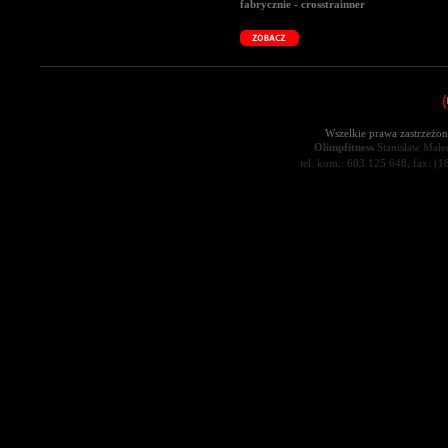
fabrycznie - crosstrainner
Wszelkie prawa zastrzeżon
Olimpfitness
Stanisław Małec
tel. kom.: 603 125 648, fax: (1