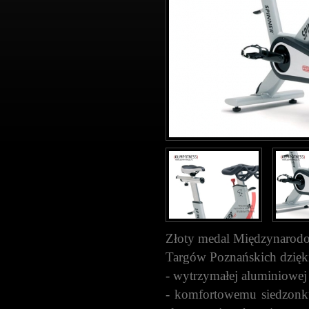
Złoty medal Międzynarod
Targów Poznańskich dzięk
- wytrzymałej aluminiowej 
- komfortowemu siedzonku